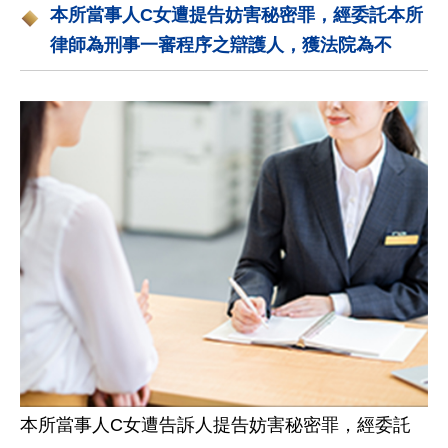
本所當事人C女遭提告妨害秘密罪，經委託本所
律師為刑事一審程序之辯護人，獲法院為不
本所當事人C女遭告訴人提告妨害秘密罪，經委託